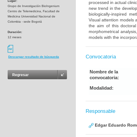
Lugar:
processed in actual clini
Grupo de Investigación BioIngenium
new trend in the develop
Centro de Telemedicina, Facultad de
biologically-inspired 
Medicina Universidad Nacional de
Visual attention models 
Colombia - sede Bogotá
the aim of this doctora
morphometrical analysis,
Duración:
models with the incorpora
12 meses
Convocatoria
Descargar resultado de búsqueda
Nombre de la
Regresar
convocatoria:
Modalidad:
Responsable
Edgar Eduardo Rome