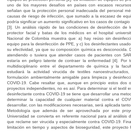
uno de los mayores desafíos en países con escasos recursos
señalan que la protección personal inadecuada del personal méd
causas de riesgo de infección, que sumado a la escasez de equi
podría significar un aumento significativo en los casos de contagio
[3]. Un análisis rápido de las condiciones de desinfección de 
protector facial y batas de los médicos en el hospital univers
Nacional de Colombia muestra que: a) hay reúso sin desinfecc
equipo para la desinfección de PPE, y c) los desinfectantes usad
su efectividad, ya que su composición química es desconocida.
atendiendo o tuviera que atender casos de pacientes con SA
estaría en peligro latente de contraer la enfermedad [4]. Por t
multidisciplinario entre el departamento de química y la facul
estudiará la actividad virucida de textiles nanoestructurado
formulación ambientalmente amigable para limpieza y desinfecci
COVID-19. Cabe resaltar que, aunque en principio estos dos o
proyectos independientes, no es así. Para determinar si el textil e
desinfectante contra COVID-19 se tiene que desarrollar una meto
determinar la capacidad de cualquier material contra el CO
desarrollar, con las modificaciones necesarias, será aplicada tanto 
Metodología que además de ser aprovechada por este proyec
Universidad se convierta en referente nacional para al análisis 
que reclame ser virucida y especialmente contra COVID-19. Fina
limitación en tiempo y aspectos de bioseguridad, este proyecto