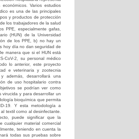
 económicos. Varios estudios
ico es una de las principales
pos y productos de protección
 de los trabajadores de la salud
los PPE, especialmente gafas,
itario (HUN) de la Universidad
ión de los PPE, b) no hay un
os hoy día no dan seguridad de
 De manera que si el HUN está
RS-CoV-2, su personal médico
odo lo anterior, este proyecto
tad e veterinaria y zootecnia
s, y además, desarrollará una
ón de uso hospitalario contra
bjetivos se podrían ver como
s virucida y para desarrollar un
dología bioquímica que permita
VID-19. Y esta metodología a
al textil como al desinfectante.
to, puede significar que la
de cualquier material comercial
lmente, teniendo en cuenta la
 hará todas sus pruebas sobre