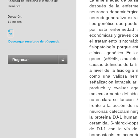
La enfermedad de parki
Facultad de Medicina e Instituto de
después de la enferme
Genètica
neuronas dopaminérgica
Duración:
neurodegenerativo extra
12 meses
tipo genético que puede
por esta enfermedad 
económicas y graves cons
el tratamiento sintomát
Descargar resultado de búsqueda
fisiopatología porque 
clínico - genética. En l
genes (&#945;-sinucleí
Regresar
causas definidas de la E
a nivel de la fisiologí
como una valiosa herr
señalización intracelula
producir y evaluar ag
molecularmente definido
no es clara su función.
frente a la acción de 
neuronas catecolaminérgi
la proteína DJ-1 humana
ceramida, 6-hidroxi-dop
de DJ-1 con la vía de
homeostasís mitocondri