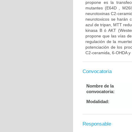
propone es la transfe
mutantes (E64D , M26I)
neurotoxinas C2-ceramid
neurotoxicos se harán co
azul de tripan, MTT reduc
kinasa B ó AKT (Western
propone que las vías de
regulación de la muerte/
potenciación de los pro
C2-ceramida, 6-OHDA y r
Convocatoria
Nombre de la
convocatoria:
Modalidad:
Responsable