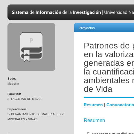
Proyectos
Patrones de 
en la valoriza
generadas en
la cuantifica
ambientales m
Sede:
Medellín
de Vida
Facultad:
3- FACULTAD DE MINAS
Resumen
|
Convocatoria
Dependencia:
3- DEPARTAMENTO DE MATERIALES Y
MINERALES - MINAS
Resumen