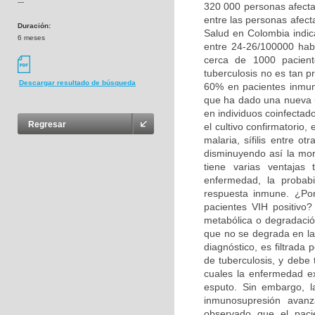
---
320 000 personas afectad
entre las personas afect
Duración:
Salud en Colombia indic
6 meses
entre 24-26/100000 hab
cerca de 1000 pacient
tuberculosis no es tan pr
Descargar resultado de búsqueda
60% en pacientes inmun
que ha dado una nueva u
en individuos coinfectad
Regresar
el cultivo confirmatorio,
malaria, sífilis entre o
disminuyendo así la mor
tiene varias ventajas 
enfermedad, la probabi
respuesta inmune. ¿Po
pacientes VIH positivo?
metabólica o degradació
que no se degrada en la
diagnóstico, es filtrada
de tuberculosis, y debe 
cuales la enfermedad ex
esputo. Sin embargo, l
inmunosupresión avan
observado que el paci