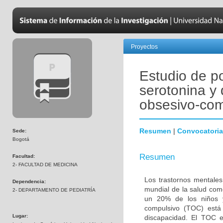
Proyectos
Estudio de p
serotonina y 
obsesivo-com
Resumen
|
Convocatoria
Sede:
Bogotá
Resumen
Facultad:
2- FACULTAD DE MEDICINA
Los trastornos mentales
Dependencia:
mundial de la salud com
2- DEPARTAMENTO DE PEDIATRÍA
un 20% de los niños y
compulsivo (TOC) está 
Lugar:
discapacidad. El TOC 