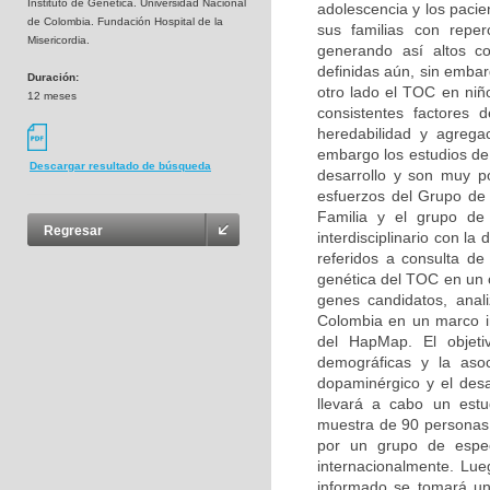
Instituto de Genética. Universidad Nacional
adolescencia y los pacie
de Colombia. Fundación Hospital de la
sus familias con reperc
Misericordia.
generando así altos co
definidas aún, sin embar
Duración:
otro lado el TOC en niñ
12 meses
consistentes factores d
heredabilidad y agregac
embargo los estudios de 
Descargar resultado de búsqueda
desarrollo y son muy p
esfuerzos del Grupo de 
Familia y el grupo de 
Regresar
interdisciplinario con la
referidos a consulta de 
genética del TOC en un c
genes candidatos, anal
Colombia en un marco ini
del HapMap. El objetiv
demográficas y la asoc
dopaminérgico y el desa
llevará a cabo un estu
muestra de 90 personas (
por un grupo de especi
internacionalmente. Lue
informado se tomará un