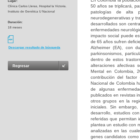
En Colombia la població
Lugar:
50 años se triplicará, p
Clínica Carlos Lleras, Hospital la Victoria.
patologías de alta 
Instituto de Genética U Nacional
neurodegenerativas y tr
Duración:
desarrollados son centra
18 meses
enfermedades neurológica
impacto social puede e
de 65 años sufren defic
Alzheimer (EA), con d
Descargar resultado de búsqueda
parkinsonismos, partic
dentro de estos trasto
alteraciones afectivas
Regresar
Mental en Colombia, 2
contribución del facto
Nacional de Colombia ha
de algunas enfermedad
publicados en revistas i
otros grupos en la reg
iniciales. Sin embargo
desarrollo, estudios co
referidas que permitan 
plantea un estudio con 
analizadas en las cual
genes candidatos como 