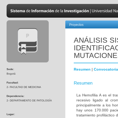
Proyectos
ANÁLISIS S
IDENTIFIC
MUTACIONES
Resumen
|
Convocatoria
Sede:
Bogotá
Resumen
Facultad:
2- FACULTAD DE MEDICINA
La Hemofilia A es el tr
Dependencia:
recesivo ligado al cr
2- DEPARTAMENTO DE PATOLOGÍA
principalmente a los h
hay unos 170.000 pacie
Lugar:
tratamiento profiláctico 