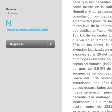
---
hace que los pacientes 
como ocurre en la rodi
Duración:
Hemofilia A se present
12 meses
coagulación por debaj
enfermedad (nivel de fac
forma leve de la enferm
Descargar resultado de búsqueda
que codifica el Factor V
186 kb, de los cuales 1
que varían en tamaño de
Regresar
50% de los casos, la a
inversión localizada en 
expones 23 al 26 del ge
homólogas ubicadas en e
copias adicionales (int2
del gen. Un 0.5-5% de
secuencias homólogas ub
Cerca del 50% restant
inserciones, pequeñas 
países desarrollados de
nueva generación, permi
paciente. Sin embargo,
localmente, lo que impli
oscilan entre los US$
sistemático para la iden