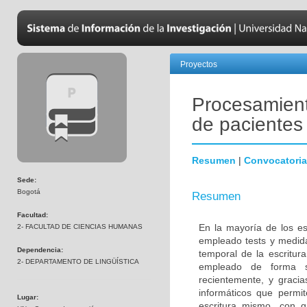
Proyectos
Procesamiento
de pacientes
Resumen
|
Convocatoria
Sede:
Bogotá
Resumen
Facultad:
En la mayoría de los es
2- FACULTAD DE CIENCIAS HUMANAS
empleado tests y medidas
Dependencia:
temporal de la escritur
2- DEPARTAMENTO DE LINGÜÍSTICA
empleado de forma si
recientemente, y gracia
informáticos que permi
Lugar:
escritura mismo, con g