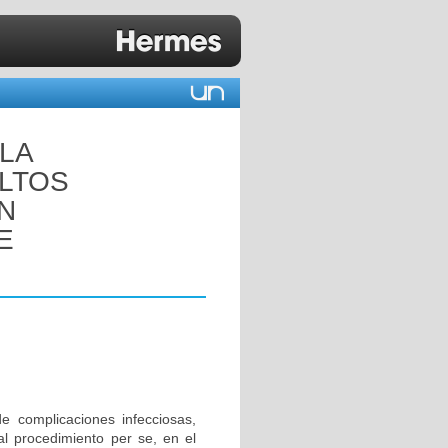
 LA
ULTOS
N
E
de complicaciones infecciosas,
l procedimiento per se, en el