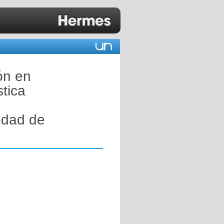
ón en
tica
edad de