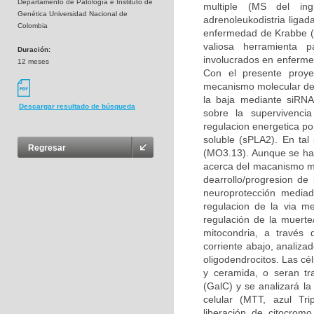
Departamento de Patología e Instituto de
multiple (MS del ingl
Genética Universidad Nacional de
adrenoleukodistria liga
Colombia
enfermedad de Krabbe (K
valiosa herramienta p
Duración:
involucrados en enfermed
12 meses
Con el presente proye
mecanismo molecular del 
la baja mediante siRNA 
Descargar resultado de búsqueda
sobre la supervivencia
regulacion energetica po
soluble (sPLA2). En tal 
Regresar
(MO3.13). Aunque se ha
acerca del macanismo mol
dearrollo/progresion d
neuroprotección mediad
regulacion de la via m
regulación de la muerte
mitocondria, a través 
corriente abajo, analiza
oligodendrocitos. Las cé
y ceramida, o seran tr
(GalC) y se analizará la
celular (MTT, azul Tri
liberación de citocromo