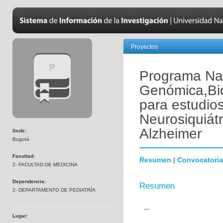
Proyectos
Programa Nac
Genómica,Bio
para estudio
Neurosiquiát
Alzheimer
Sede:
Bogotá
Facultad:
Resumen
|
Convocatoria
2- FACULTAD DE MEDICINA
Dependencia:
Resumen
2- DEPARTAMENTO DE PEDIATRÍA
--
Lugar: