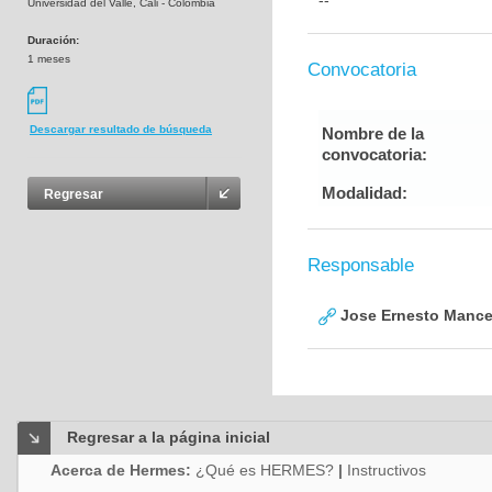
--
Universidad del Valle, Cali - Colombia
Duración:
1 meses
Convocatoria
Descargar resultado de búsqueda
Nombre de la
convocatoria:
Modalidad:
Regresar
Responsable
Jose Ernesto Mance
Regresar a la página inicial
Acerca de Hermes:
¿Qué es HERMES?
|
Instructivos