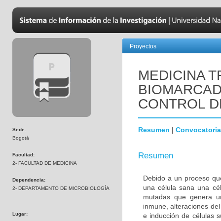
Proyectos
MEDICINA T
BIOMARCAD
CONTROL D
Resumen
|
Convocatoria
Sede:
Bogotá
Resumen
Facultad:
2- FACULTAD DE MEDICINA
Debido a un proceso que
Dependencia:
una célula sana una cél
2- DEPARTAMENTO DE MICROBIOLOGÍA
mutadas que genera una
inmune, alteraciones del 
Lugar:
e inducción de células 