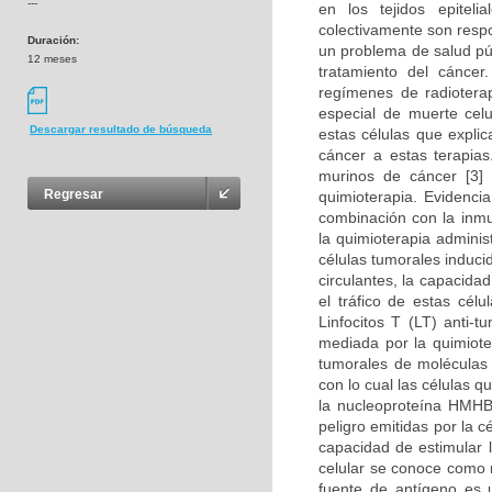
---
en los tejidos epitel
colectivamente son resp
Duración:
un problema de salud púb
12 meses
tratamiento del cánce
regímenes de radioterap
especial de muerte cel
Descargar resultado de búsqueda
estas células que expli
cáncer a estas terapia
murinos de cáncer [3]
Regresar
quimioterapia. Evidenci
combinación con la inmu
la quimioterapia adminis
células tumorales induci
circulantes, la capacida
el tráfico de estas cél
Linfocitos T (LT) anti-
mediada por la quimioter
tumorales de moléculas 
con lo cual las células q
la nucleoproteína HMHB
peligro emitidas por la 
capacidad de estimular 
celular se conoce como 
fuente de antígeno es u