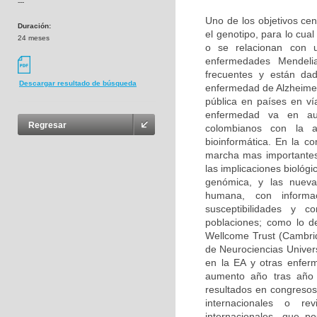
---
Uno de los objetivos cen
Duración:
el genotipo, para lo cu
24 meses
o se relacionan con u
enfermedades Mendeli
frecuentes y están da
Descargar resultado de búsqueda
enfermedad de Alzheimer
pública en países en ví
enfermedad va en aum
Regresar
colombianos con la 
bioinformática. En la c
marcha mas importantes
las implicaciones biológ
genómica, y las nuevas
humana, con informa
susceptibilidades y 
poblaciones; como lo d
Wellcome Trust (Cambri
de Neurociencias Univer
en la EA y otras enfer
aumento año tras año 
resultados en congresos 
internacionales o rev
internacionales, que p