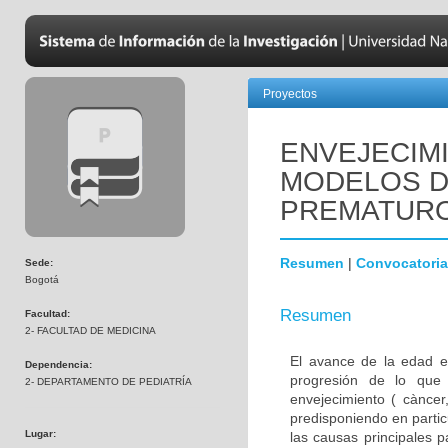
Proyectos
ENVEJECIM
MODELOS D
PREMATUR
Resumen
|
Convocatoria
Sede:
Bogotá
Resumen
Facultad:
2- FACULTAD DE MEDICINA
El avance de la edad e
Dependencia:
progresión de lo que
2- DEPARTAMENTO DE PEDIATRÍA
envejecimiento ( càncer,
predisponiendo en parti
Lugar:
las causas principales 