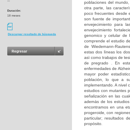
---
poblaciones del mundo,
otra parte, las caracte
Duración:
poco frecuentes desde e
18 meses
son fuente de important
envejecimiento para la
envejecimiento fortalec
Descargar resultado de búsqueda
genomico y celular de 
comprende el estudio d
de Wiedemann-Rautenst
Regresar
estas dos lìneas los dos
asì como trabajos de tes
de pregrado . En est
enfermedades de Alzheim
mayor poder estadìstico
población, lo que a su
implementando. A nivel c
estudios con mutantes p
señalización en las cua
ademàs de los estudios 
encontramos en una eta
progeroide, con regione
particular; resultados
propòsito.