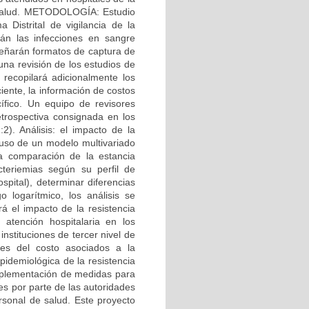
de salud. METODOLOGÍA: Estudio
 Distrital de vigilancia de la
rán las infecciones en sangre
señarán formatos de captura de
una revisión de los estudios de
 recopilará adicionalmente los
iente, la información de costos
ífico. Un equipo de revisores
etrospectiva consignada en los
:2). Análisis: el impacto de la
 uso de un modelo multivariado
La comparación de la estancia
cteriemias según su perfil de
spital), determinar diferencias
 logarítmico, los análisis se
el impacto de la resistencia
 atención hospitalaria en los
stituciones de tercer nivel de
ntes del costo asociados a la
epidemiológica de la resistencia
implementación de medidas para
es por parte de las autoridades
ersonal de salud. Este proyecto