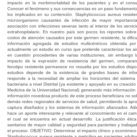
impacto en la morbimortalidad de los pacientes y en el con
Conocer el fenómeno y sus consecuencias es un paso fundamental 
los implicados en su contención. Staphylococcus aureus resiste
microorganismo causantes de infección de mayor importancia
asociación con infecciones severas tanto al interior de los serv
extrahospitalario. En nuestro país son pocos los reportes sobr
costos de atención causados por este germen resistente, la dific
información agregada de estudios multicéntricos obtenida por
actualmente un estudio en curso que pretende caracterizar los a
en cuestión procedentes de varias instituciones, sin embargo 
impacto de la expresión de resistencia del germen, comparan
fenotipo resistente permanece no resuelta por los estudios dispon
estudios depende de la existencia de grandes bases de info
responde a la necesidad de ampliar los horizontes del sistema d
bacteriana a nivel Distrital (ya existente y apoyado en su creación
Medicina de la Universidad Nacional) generando más información 
información novedosa producto de este proceso beneficiara no solo a
demás redes regionales de servicios de salud, permitiendo la apr
captura diseñados y los sistemas de información afianzados. Adic
hace un aporte interesante y relevante al conocimiento en el cam
el cual se encuentra en actual desarrollo. La justificación éti
sanitarios de mayor calidad y seguridad para pacientes y trabaja
el proceso. OBJETIVO: Determinar el impacto clínico y económico
Staphylococcus aureus resistente a meticilina en pacientes adulto