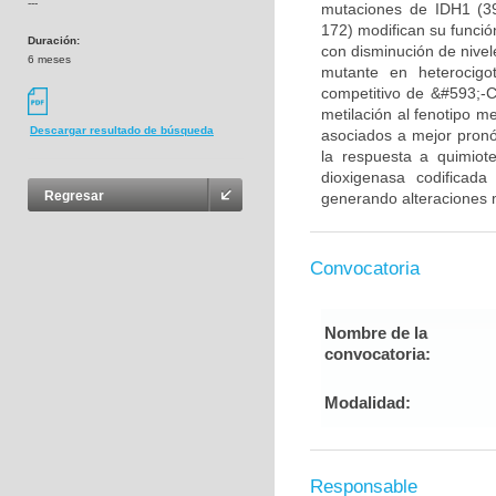
---
mutaciones de IDH1 (3
172) modifican su funció
Duración:
con disminución de nivel
6 meses
mutante en heterocigo
competitivo de &#593;-CG
metilación al fenotipo m
Descargar resultado de búsqueda
asociados a mejor pronós
la respuesta a quimiot
dioxigenasa codificada
Regresar
generando alteraciones m
Convocatoria
Nombre de la
convocatoria:
Modalidad:
Responsable