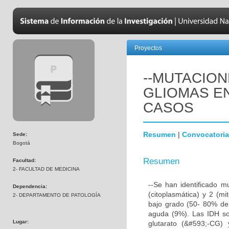
Proyectos
--MUTACION
GLIOMAS EN
CASOS
Resumen
|
Convocatoria
Sede:
Bogotá
Resumen
Facultad:
2- FACULTAD DE MEDICINA
--Se han identificado m
Dependencia:
(citoplasmática) y 2 (mi
2- DEPARTAMENTO DE PATOLOGÍA
bajo grado (50- 80% de 
aguda (9%). Las IDH so
Lugar:
glutarato (&#593;-CG