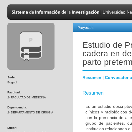
Proyectos
Estudio de Pr
cadera en de
parto preter
Resumen
|
Convocatoria
Sede:
Bogotá
Resumen
Facultad:
2- FACULTAD DE MEDICINA
Es un estudio descriptiv
Dependencia:
clínicos y radiológicos 
2- DEPARTAMENTO DE CIRUGÍA
con la presencia de alte
grupo de pacientes, q
Lugar:
institucion relacionada a