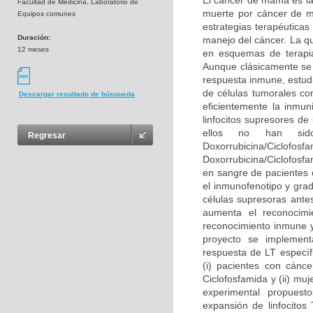
El cáncer de mama es la
Facultad de Medicina, Laboratorio de
muerte por cáncer de mu
Equipos comunes
estrategias terapéutica
Duración:
manejo del cáncer. La qu
12 meses
en esquemas de terapi
Aunque clásicamente se 
respuesta inmune, estudi
de células tumorales co
Descargar resultado de búsqueda
eficientemente la inmun
linfocitos supresores de
ellos no han sid
Regresar
Doxorrubicina/Ciclofo
Doxorrubicina/Ciclofosfa
en sangre de pacientes 
el inmunofenotipo y grad
células supresoras antes
aumenta el reconocimi
reconocimiento inmune y
proyecto se implementa
respuesta de LT específ
(i) pacientes con cánc
Ciclofosfamida y (ii) mu
experimental propuest
expansión de linfocitos