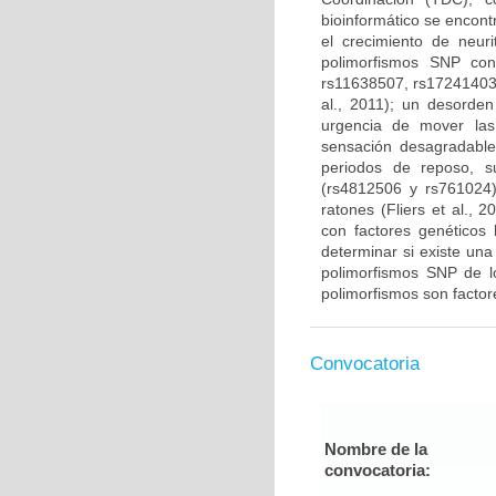
bioinformático se encont
el crecimiento de neuri
polimorfismos SNP co
rs11638507, rs17241403 
al., 2011); un desorden
urgencia de mover la
sensación desagradable
periodos de reposo, s
(rs4812506 y rs761024)
ratones (Fliers et al.,
con factores genéticos 
determinar si existe una
polimorfismos SNP de 
polimorfismos son factore
Convocatoria
Nombre de la
convocatoria: