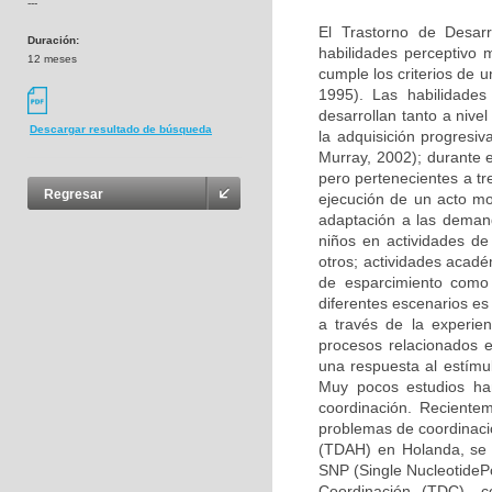
---
El Trastorno de Desarr
Duración:
habilidades perceptivo
12 meses
cumple los criterios de u
1995). Las habilidades
desarrollan tanto a nive
Descargar resultado de búsqueda
la adquisición progresi
Murray, 2002); durante e
pero pertenecientes a t
Regresar
ejecución de un acto mot
adaptación a las demand
niños en actividades de 
otros; actividades acadé
de esparcimiento como e
diferentes escenarios es
a través de la experien
procesos relacionados e
una respuesta al estímul
Muy pocos estudios han
coordinación. Recient
problemas de coordinació
(TDAH) en Holanda, se e
SNP (Single NucleotidePo
Coordinación (TDC), co