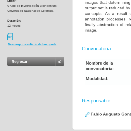
Lugar:
images that determining
Grupo de Investigación Bioingenium
output set is reduced by
Universidad Nacional de Colombia
concepts. As a result 
annotation processes, r
Duración:
finally abstraction of r
12 meses
image.
Descargar resultado de búsqueda
Convocatoria
Regresar
Nombre de la
convocatoria:
Modalidad:
Responsable
Fabio Augusto Gonz