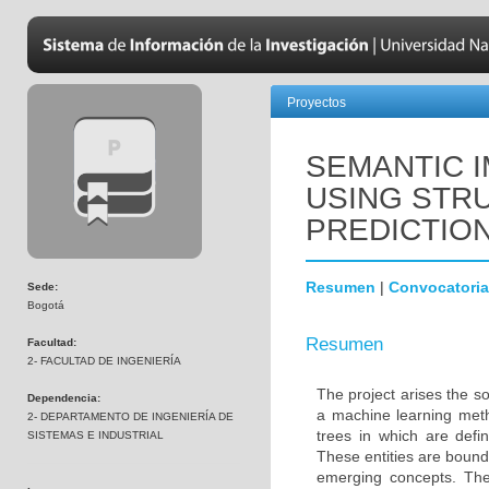
Proyectos
SEMANTIC 
USING STR
PREDICTIO
Resumen
|
Convocatoria
Sede:
Bogotá
Resumen
Facultad:
2- FACULTAD DE INGENIERÍA
The project arises the s
Dependencia:
a machine learning meth
2- DEPARTAMENTO DE INGENIERÍA DE
trees in which are defi
SISTEMAS E INDUSTRIAL
These entities are bound
emerging concepts. The