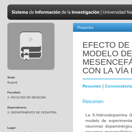
Proyectos
EFECTO DE 
MODELO DE
MESENCEFÁ
CON LA VÍA 
Sede:
Bogotá
Resumen
|
Convocatoria
Facultad:
2- FACULTAD DE MEDICINA
Resumen
Dependencia:
2- DEPARTAMENTO DE PEDIATRÍA
La 6-hidroxidopamina 
modelo de experimenta
neuronas dopaminérgica
Lugar:
neuronas mesencéfalicas