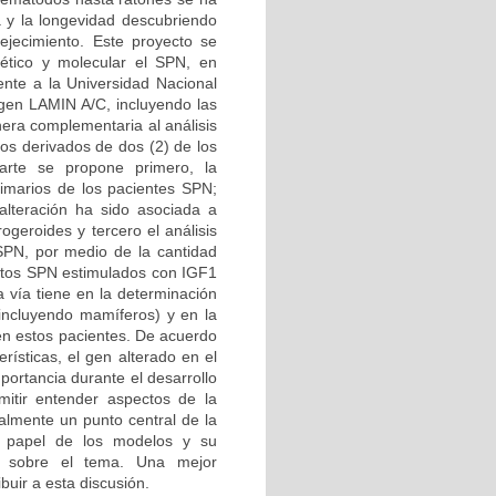
a y la longevidad descubriendo
ejecimiento. Este proyecto se
ético y molecular el SPN, en
iente a la Universidad Nacional
 gen LAMIN A/C, incluyendo las
era complementaria al análisis
tos derivados de dos (2) de los
arte se propone primero, la
primarios de los pacientes SPN;
alteración ha sido asociada a
ogeroides y tercero el análisis
 SPN, por medio de la cantidad
lastos SPN estimulados con IGF1
a vía tiene en la determinación
(incluyendo mamíferos) y en la
 en estos pacientes. De acuerdo
ísticas, el gen alterado en el
portancia durante el desarrollo
mitir entender aspectos de la
almente un punto central de la
al papel de los modelos y su
es sobre el tema. Una mejor
buir a esta discusión.