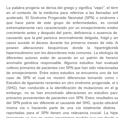
La palabra progeria se deriva del griego y significa “vejez”, el té
en el contexto de la medicina para referirse a las llamadas e
acelerado. El Síndrome Progeroide Neonatal (SPN) o síndrome
que hace parte de este grupo de enfermedades, es consid
extremadamente raro caracterizado por un envejecimiento evident
crecimiento antes y después del parto, deficiencia o ausencia d
causando que la piel parezca anormalmente delgada, frágil y ar
casos sucede el deceso durante los primeros meses de vida. Ad
poseen alteraciones bioquímicas donde la hipertriglicirid
hiperinsulinismo son los desordenes más comunes. La etiología 
diferentes autores están de acuerdo en un patrón de herenc
anomalía genética responsable. Algunos estudios han evaluado
cultivos primarios de pacientes con SPN que han sido relacionada
de envejecimiento. Entre estos estudios se encuentra uno de lon
caso de SPN el cual no mostró diferencias tomando como ref
Estudios de ligamiento recientes en otro síndrome progeroide, el
(SHG), han conducido a la identificación de mutaciones en el
embargo, no se han encontrado alteraciones en estudios parci
primarios provenientes de pacientes con SPN. Estos resultados s
del SPN podría ser diferente al causante del SHG, quizás ubicánd
misma vía o haciendo parte de una vía totalmente distinta. 
reportadas para el SPN tienen una relevancia crucial. La hipe
importante ya que en varios organismos modelo que van desde 