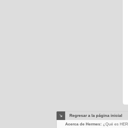
Regresar a la página inicial
Acerca de Hermes:
¿Qué es HE