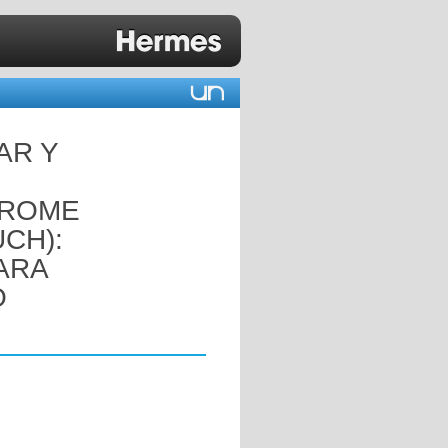
AR Y
DROME
CH):
ARA
O