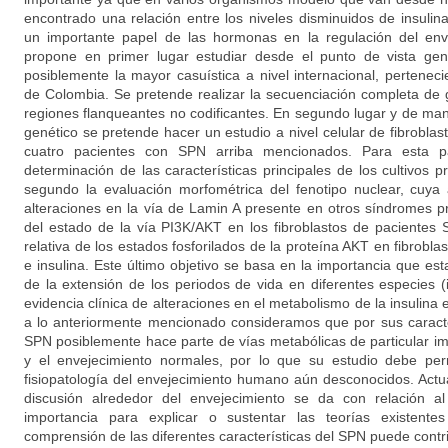
encontrado una relación entre los niveles disminuidos de insulin
un importante papel de las hormonas en la regulación del env
propone en primer lugar estudiar desde el punto de vista gen
posiblemente la mayor casuística a nivel internacional, pertenec
de Colombia. Se pretende realizar la secuenciación completa de
regiones flanqueantes no codificantes. En segundo lugar y de man
genético se pretende hacer un estudio a nivel celular de fibroblas
cuatro pacientes con SPN arriba mencionados. Para esta p
determinación de las características principales de los cultivos 
segundo la evaluación morfométrica del fenotipo nuclear, cuya 
alteraciones en la vía de Lamin A presente en otros síndromes pr
del estado de la vía PI3K/AKT en los fibroblastos de pacientes
relativa de los estados fosforilados de la proteína AKT en fibrob
e insulina. Este último objetivo se basa en la importancia que est
de la extensión de los periodos de vida en diferentes especies 
evidencia clínica de alteraciones en el metabolismo de la insulina
a lo anteriormente mencionado consideramos que por sus caracter
SPN posiblemente hace parte de vías metabólicas de particular im
y el envejecimiento normales, por lo que su estudio debe per
fisiopatología del envejecimiento humano aún desconocidos. Actu
discusión alrededor del envejecimiento se da con relación 
importancia para explicar o sustentar las teorías existent
comprensión de las diferentes características del SPN puede contri