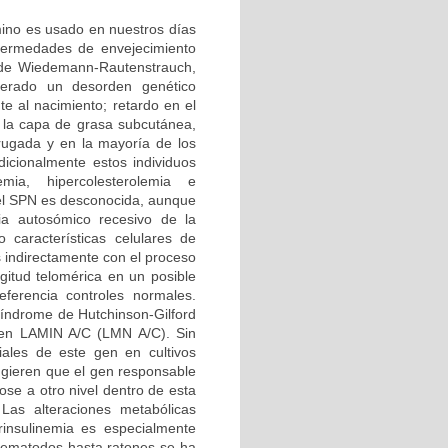
rmino es usado en nuestros días
nfermedades de envejecimiento
 de Wiedemann-Rautenstrauch,
erado un desorden genético
e al nacimiento; retardo en el
e la capa de grasa subcutánea,
rugada y en la mayoría de los
icionalmente estos individuos
emia, hipercolesterolemia e
del SPN es desconocida, aunque
ia autosómico recesivo de la
 características celulares de
s indirectamente con el proceso
gitud telomérica en un posible
erencia controles normales.
 síndrome de Hutchinson-Gilford
 gen LAMIN A/C (LMN A/C). Sin
ales de este gen en cultivos
ugieren que el gen responsable
ose a otro nivel dentro de esta
Las alteraciones metabólicas
rinsulinemia es especialmente
nematodos hasta ratones se ha