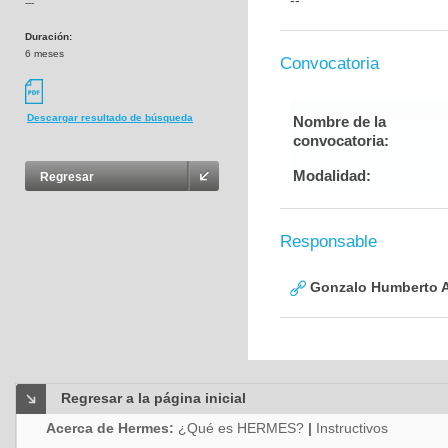
--
---
Duración:
6 meses
Convocatoria
Descargar resultado de búsqueda
Nombre de la
convocatoria:
Modalidad:
Regresar
Responsable
Gonzalo Humberto A
Regresar a la página inicial
Acerca de Hermes:
¿Qué es HERMES?
|
Instructivos