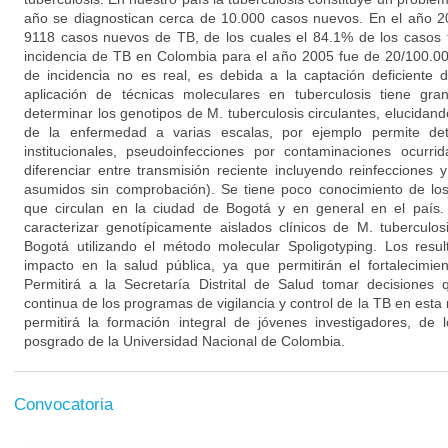
año se diagnostican cerca de 10.000 casos nuevos. En el año 20
9118 casos nuevos de TB, de los cuales el 84.1% de los casos f
incidencia de TB en Colombia para el año 2005 fue de 20/100.00
de incidencia no es real, es debida a la captación deficiente 
aplicación de técnicas moleculares en tuberculosis tiene gra
determinar los genotipos de M. tuberculosis circulantes, elucidand
de la enfermedad a varias escalas, por ejemplo permite det
institucionales, pseudoinfecciones por contaminaciones ocurrid
diferenciar entre transmisión reciente incluyendo reinfecciones 
asumidos sin comprobación). Se tiene poco conocimiento de los
que circulan en la ciudad de Bogotá y en general en el país.
caracterizar genotípicamente aislados clínicos de M. tuberculo
Bogotá utilizando el método molecular Spoligotyping. Los resu
impacto en la salud pública, ya que permitirán el fortalecimie
Permitirá a la Secretaría Distrital de Salud tomar decisione
continua de los programas de vigilancia y control de la TB en esta 
permitirá la formación integral de jóvenes investigadores, d
posgrado de la Universidad Nacional de Colombia.
Convocatoria