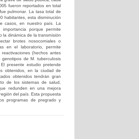
05 fueron reportados en total
ue pulmonar. La tasa total de
0 habitantes, esta disminución
de casos, en nuestro país. La
n importancia porque permite
o la dinámica de la transmisión
ectar brotes nosocomiales o
as en el laboratorio, permite
y reactivaciones (hechos antes
 genotipos de M. tuberculosis
 El presente estudio pretende
sis obtenidos, en la ciudad de
ltados obtenidos tendrán gran
nto de los sistemas de salud,
s que redunden en una mejora
región del país. Esta propuesta
e los programas de pregrado y