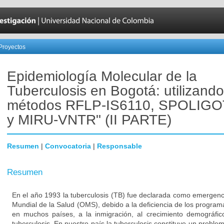
Proyectos
Epidemiología Molecular de la
Tuberculosis en Bogotá: utilizando
métodos RFLP-IS6110, SPOLIG
y MIRU-VNTR" (II PARTE)
Resumen
|
Convocatoria
|
Responsable
Resumen
En el año 1993 la tuberculosis (TB) fue declarada como emergenc
Mundial de la Salud (OMS), debido a la deficiencia de los progra
en muchos países, a la inmigración, al crecimiento demográfic
tuberculosis. En nuestro país la tuberculosis constituye un proble