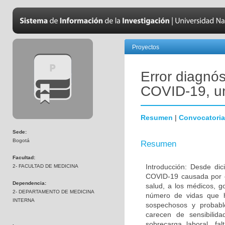
Proyectos
Error diagnós
COVID-19, un
Resumen
|
Convocatoria
Sede:
Bogotá
Resumen
Facultad:
Introducción: Desde di
2- FACULTAD DE MEDICINA
COVID-19 causada por e
Dependencia:
salud, a los médicos, 
2- DEPARTAMENTO DE MEDICINA
número de vidas que ha
INTERNA
sospechosos y probabl
carecen de sensibilida
sobrecarga laboral, fa