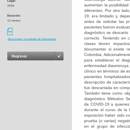
Lugar:
aumentan la posibilidad
2056
diferentes. Por otro lad
19, era limitado y, dep
Duración:
12 meses
antes de solicitar las
pacientes fueron evalua
diagnóstico se descarto
correcto. Teniendo en c
Descargar resultado de búsqueda
clases tienen impacto
documentar si existe r
Colombia. Adicionalment
Regresar
para establecer el diag
enfermedad diasminuya. O
clínico en términos de e
pacientes hospitalizad
descripción de caracterí
fue descartada en comp
También tiene como obje
diagnóstico. Métodos: Se
de COVID-19 a quienes 
durante el curso de la 
exposición haber sido c
prueba (o varias) negat
en el grupo de infecc