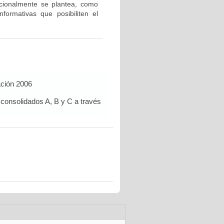
icionalmente se plantea, como
nformativas que posibiliten el
ación 2006
 consolidados A, B y C a través