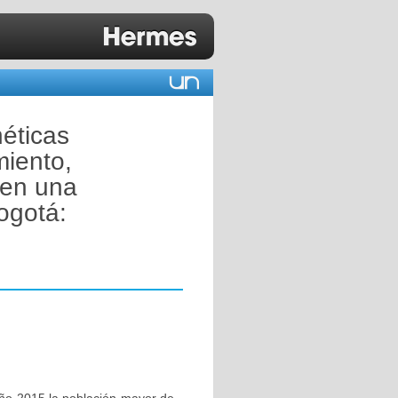
néticas
iento,
 en una
ogotá: