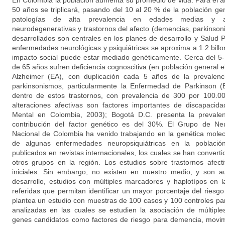
En Colombia la población aumenta su promedio de vida. Para el 
50 años se triplicará, pasando del 10 al 20 % de la población gene
patologías de alta prevalencia en edades medias y a
neurodegenerativas y trastornos del afecto (demencias, parkinson
desarrollados son centrales en los planes de desarrollo y Salud Pú
enfermedades neurológicas y psiquiátricas se aproxima a 1.2 bill
impacto social puede estar mediado genéticamente. Cerca del 
de 65 años sufren deficiencia cognoscitiva (en población general
Alzheimer (EA), con duplicación cada 5 años de la prevalen
parkinsonismos, particularmente la Enfermedad de Parkinson (
dentro de estos trastornos, con prevalencia de 300 por 100.00
alteraciones afectivas son factores importantes de discapacid
Mental en Colombia, 2003); Bogotá D.C. presenta la prevale
contribución del factor genético es del 30%. El Grupo de Neu
Nacional de Colombia ha venido trabajando en la genética molec
de algunas enfermedades neuropsiquiátricas en la població
publicados en revistas internacionales, los cuales se han convert
otros grupos en la región. Los estudios sobre trastornos afec
iniciales. Sin embargo, no existen en nuestro medio, y son 
desarrollo, estudios con múltiples marcadores y haplotípos en 
referidas que permitan identificar un mayor porcentaje del riesg
plantea un estudio con muestras de 100 casos y 100 controles pa
analizadas en las cuales se estudien la asociación de múltipl
genes candidatos como factores de riesgo para demencia, movim