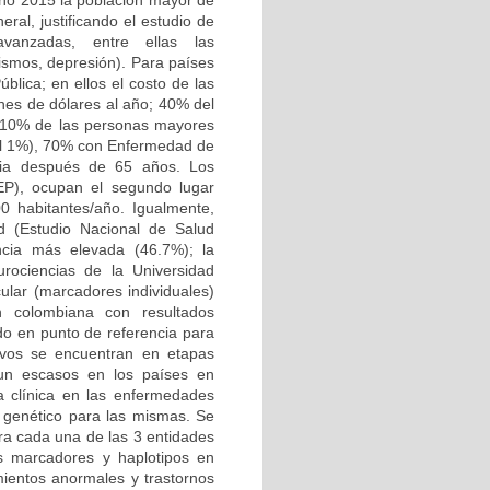
año 2015 la población mayor de
ral, justificando el estudio de
vanzadas, entre ellas las
ismos, depresión). Para países
blica; en ellos el costo de las
ones de dólares al año; 40% del
5-10% de las personas mayores
 el 1%), 70% con Enfermedad de
cia después de 65 años. Los
EP), ocupan el segundo lugar
0 habitantes/año. Igualmente,
ad (Estudio Nacional de Salud
ncia más elevada (46.7%); la
rociencias de la Universidad
ular (marcadores individuales)
n colombiana con resultados
ido en punto de referencia para
tivos se encuentran en etapas
aun escasos en los países en
la clínica en las enfermedades
o genético para las mismas. Se
ra cada una de las 3 entidades
es marcadores y haplotipos en
ientos anormales y trastornos