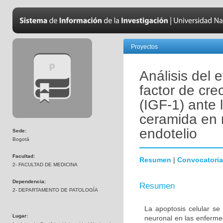
Proyectos
Análisis del 
factor de crec
(IGF-1) ante 
ceramida en 
endotelio
Sede:
Bogotá
Facultad:
Resumen
|
Convocatoria
2- FACULTAD DE MEDICINA
Dependencia:
Resumen
2- DEPARTAMENTO DE PATOLOGÍA
La apoptosis celular se
Lugar:
neuronal en las enferm