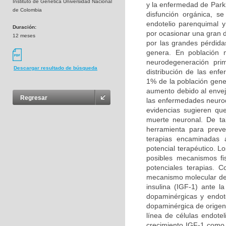
Instituto de Genética Universidad Nacional
y la enfermedad de Park
de Colombia
disfunción orgánica, s
endotelio parenquimal 
Duración:
por ocasionar una gran 
12 meses
por las grandes pérdida
genera. En población 
neurodegeneración prim
Descargar resultado de búsqueda
distribución de las en
1% de la población gene
aumento debido al enveje
Regresar
las enfermedades neurod
evidencias sugieren qu
muerte neuronal. De ta
herramienta para preven
terapias encaminadas a
potencial terapéutico. L
posibles mecanismos fi
potenciales terapias. 
mecanismo molecular del 
insulina (IGF-1) ante 
dopaminérgicas y endote
dopaminérgica de origen 
línea de células endotel
crecimiento IGF-1 como a