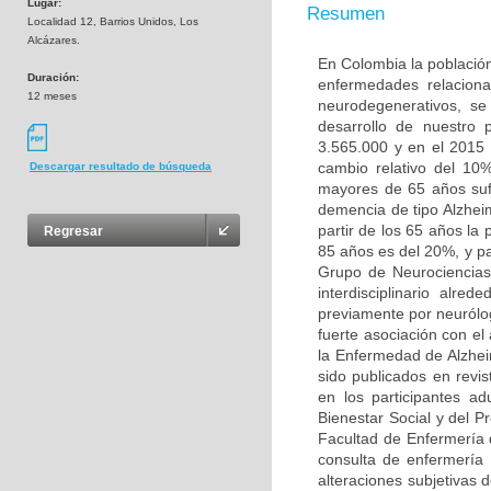
Lugar:
Resumen
Localidad 12, Barrios Unidos, Los
Alcázares.
En Colombia la población
Duración:
enfermedades relaciona
12 meses
neurodegenerativos, s
desarrollo de nuestro
3.565.000 y en el 2015
cambio relativo del 10
Descargar resultado de búsqueda
mayores de 65 años sufr
demencia de tipo Alzhei
partir de los 65 años la
Regresar
85 años es del 20%, y pa
Grupo de Neurociencias
interdisciplinario alr
previamente por neurólo
fuerte asociación con e
la Enfermedad de Alzhei
sido publicados en revis
en los participantes a
Bienestar Social y del P
Facultad de Enfermería 
consulta de enfermería 
alteraciones subjetivas 