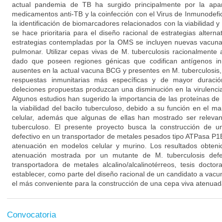
actual pandemia de TB ha surgido principalmente por la apar
medicamentos anti-TB y la coinfección con el Virus de Inmunodefi
la identificación de biomarcadores relacionados con la viabilidad y 
se hace prioritaria para el diseño racional de estrategias alterna
estrategias contempladas por la OMS se incluyen nuevas vacuna
pulmonar. Utilizar cepas vivas de M. tuberculosis racionalmente 
dado que poseen regiones génicas que codifican antígenos i
ausentes en la actual vacuna BCG y presentes en M. tuberculosis,
respuestas inmunitarias más específicas y de mayor duraci
deleciones propuestas produzcan una disminución en la virulencia
Algunos estudios han sugerido la importancia de las proteínas d
la viabilidad del bacilo tuberculoso, debido a su función en el 
celular, además que algunas de ellas han mostrado ser relevant
tuberculoso. El presente proyecto busca la construcción de u
defectivo en un transportador de metales pesados tipo ATPasa P1B
atenuación en modelos celular y murino. Los resultados obten
atenuación mostrada por un mutante de M. tuberculosis def
transportadora de metales alcalino/alcalinotérreos, tesis docto
establecer, como parte del diseño racional de un candidato a vacun
el más conveniente para la construcción de una cepa viva atenuad
Convocatoria