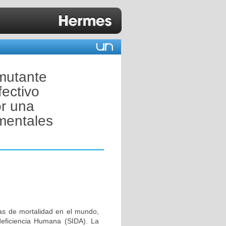
 mutante
ectivo
or una
mentales
sas de mortalidad en el mundo,
deficiencia Humana (SIDA). La