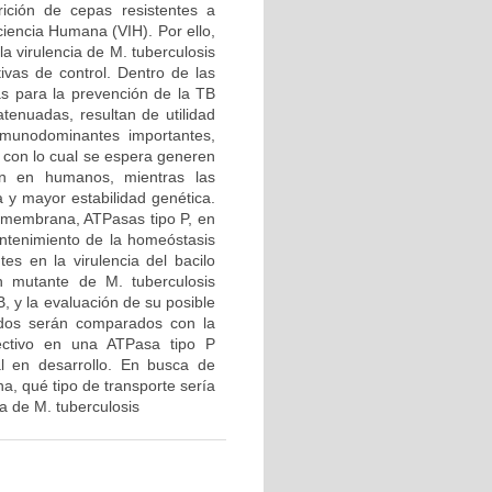
ición de cepas resistentes a
ciencia Humana (VIH). Por ello,
la virulencia de M. tuberculosis
tivas de control. Dentro de las
s para la prevención de la TB
atenuadas, resultan de utilidad
nmunodominantes importantes,
 con lo cual se espera generen
ón en humanos, mientras las
 y mayor estabilidad genética.
e membrana, ATPasas tipo P, en
mantenimiento de la homeóstasis
es en la virulencia del bacilo
n mutante de M. tuberculosis
, y la evaluación de su posible
idos serán comparados con la
ectivo en una ATPasa tipo P
ral en desarrollo. En busca de
a, qué tipo de transporte sería
a de M. tuberculosis