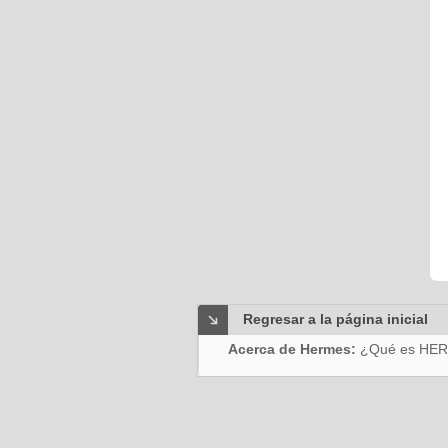
Regresar a la página inicial
Acerca de Hermes:
¿Qué es HE