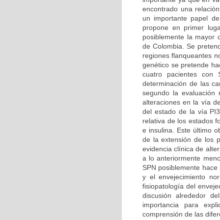
encontrado una relación
un importante papel de
propone en primer luga
posiblemente la mayor ca
de Colombia. Se pretend
regiones flanqueantes n
genético se pretende hac
cuatro pacientes con 
determinación de las car
segundo la evaluación m
alteraciones en la vía d
del estado de la vía PI
relativa de los estados 
e insulina. Este último 
de la extensión de los 
evidencia clínica de alt
a lo anteriormente menc
SPN posiblemente hace pa
y el envejecimiento no
fisiopatología del enve
discusión alrededor d
importancia para expl
comprensión de las difer