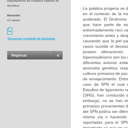
Departamento de Pediatría Instituto de
Genética
La palabra progeria se d
en el contexto de la m
Duración:
acelerado. El Síndrome
12 meses
que hace parte de es
extremadamente raro car
crecimiento antes y des
Descargar resultado de búsqueda
causando que la piel pa
casos sucede el deceso
poseen alteraciones b
Regresar
hiperinsulinismo son lo
diferentes autores es
anomalía genética resp
cultivos primarios de pa
de envejecimiento. Entr
caso de SPN el cual n
Estudios de ligamiento r
(SHG), han conducido a
embargo, no se han enc
primarios provenientes 
del SPN podría ser difer
misma vía o haciendo p
reportadas para el SPN
importante ya que en v