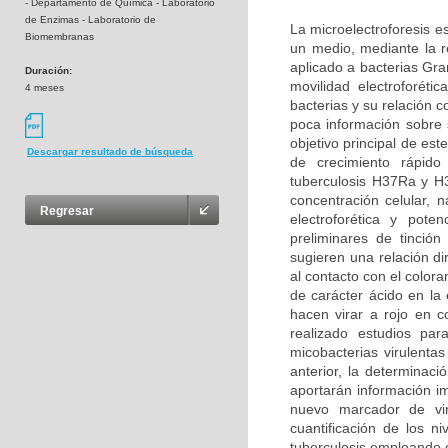
- Departamento de Química - Laboratorio
de Enzimas - Laboratorio de
La microelectroforesis e
Biomembranas
un medio, mediante la r
aplicado a bacterias Gr
Duración:
movilidad electroforéti
4 meses
bacterias y su relación 
poca información sobre s
objetivo principal de est
Descargar resultado de búsqueda
de crecimiento rápid
tuberculosis H37Ra y H3
concentración celular, n
Regresar
electroforética y pote
preliminares de tinción
sugieren una relación di
al contacto con el color
de carácter ácido en la 
hacen virar a rojo en c
realizado estudios par
micobacterias virulenta
anterior, la determinaci
aportarán información im
nuevo marcador de viru
cuantificación de los n
tuberculosis empleando 