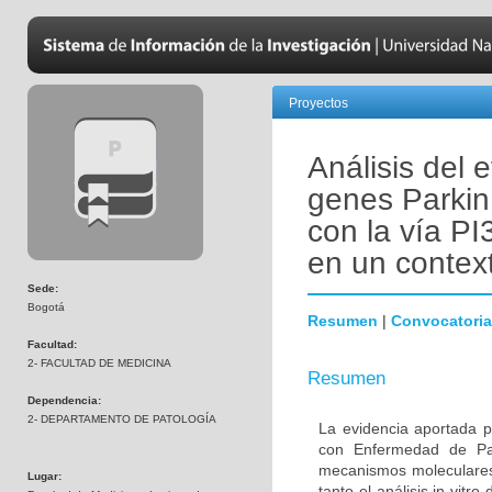
Proyectos
Análisis del 
genes Parkin
con la vía PI
en un contex
Sede:
Bogotá
Resumen
|
Convocatoria
Facultad:
2- FACULTAD DE MEDICINA
Resumen
Dependencia:
2- DEPARTAMENTO DE PATOLOGÍA
La evidencia aportada p
con Enfermedad de Par
mecanismos moleculares 
Lugar:
tanto el análisis in vitr