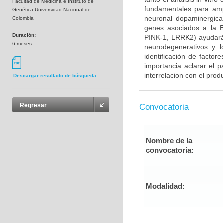
Facultad de Medicina e Instituto de
fundamentales para ampl
Genética-Universidad Nacional de
neuronal dopaminergica 
Colombia
genes asociados a la E
Duración:
PINK-1, LRRK2) ayudará
6 meses
neurodegenerativos y l
identificación de factor
importancia aclarar el p
interrelacion con el prod
Descargar resultado de búsqueda
Regresar
Convocatoria
Nombre de la
convocatoria:
Modalidad: