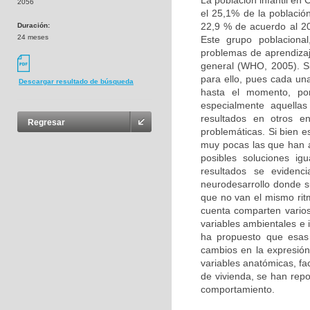
La población infantil en
2056
el 25,1% de la població
22,9 % de acuerdo al 20
Duración:
24 meses
Este grupo poblacional
problemas de aprendizaj
general (WHO, 2005). Si
para ello, pues cada un
Descargar resultado de búsqueda
hasta el momento, por
especialmente aquellas
resultados en otros e
Regresar
problemáticas. Si bien e
muy pocas las que han 
posibles soluciones ig
resultados se evidenc
neurodesarrollo donde s
que no van el mismo ritm
cuenta comparten varios 
variables ambientales e 
ha propuesto que esas
cambios en la expresión 
variables anatómicas, fa
de vivienda, se han rep
comportamiento.