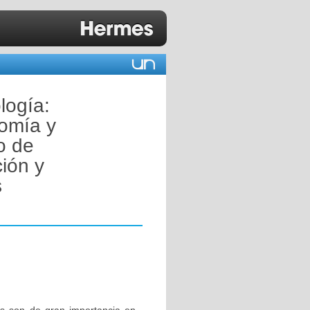
logía:
omía y
o de
ción y
s