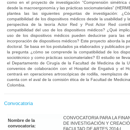
como en el proyecto de investigación “Comprensión simétrica 
desde la macroergonomía y las prácticas sociomateriales” (HERME
plantea las las siguientes preguntas de investigación: ¿
compatibilidad de los dispositivos médicos desde la usabilidad 
perspectiva de la teoría Actor Red y Post Actor Red contri
compatibilidad del uso de los dispositivos médicos? ¿Qué impli
uso de los dispositivos médicos pueden deducirse para las e
incorporación de dispositivos médicos? Este proyecto aborda la par
doctoral. Se basa en los postulados ya elaborados y publicados p
la pregunta ¿cómo se comprende la compatibilidad de los disp
sociotécnico y como prácticas sociomateriales? El estudio se lle
el Departamento de Cirugía de la Facultad de Medicina de la Un
convenios de colaboración con el Hospital de Engativá y el Ho
centrará en operaciones artroscópicas de rodilla, reemplazos de r
cuenta con el aval de la comisión ética de la Facultad de Medicin
Colombia.
Convocatoria
CONVOCATORIA PARA LA FINA
Nombre de la
DE INVESTIGACIÓN Y CREACIÓ
convocatoria:
FACULTAD DE ARTES 2014-I