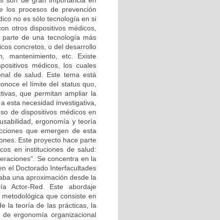
os son de gran importancia en
sde los procesos de prevención
dico no es sólo tecnología en si
on otros dispositivos médicos,
ose parte de una tecnología más
os concretos, o del desarrollo
n, mantenimiento, etc. Existe
positivos médicos, los cuales
onal de salud. Este tema está
noce el límite del status quo,
ivas, que permitan ampliar la
a esta necesidad investigativa,
uso de dispositivos médicos en
usabilidad, ergonomía y teoría
acciones que emergen de esta
iones. Este proyecto hace parte
icos en instituciones de salud:
peraciones". Se concentra en la
en el Doctorado Interfacultades
aba una aproximación desde la
ía Actor-Red. Este abordaje
a metodológica que consiste en
la teoría de las prácticas, la
o de ergonomía organizacional