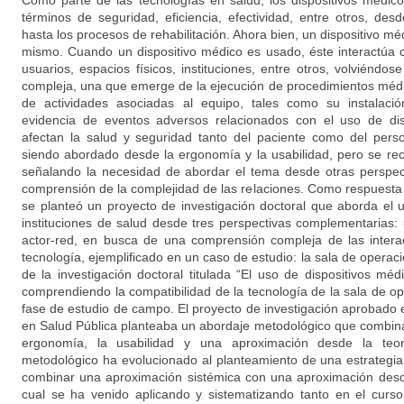
Como parte de las tecnologías en salud, los dispositivos médic
términos de seguridad, eficiencia, efectividad, entre otros, de
hasta los procesos de rehabilitación. Ahora bien, un dispositivo mé
mismo. Cuando un dispositivo médico es usado, éste interactúa c
usuarios, espacios físicos, instituciones, entre otros, volviénd
compleja, una que emerge de la ejecución de procedimientos médic
de actividades asociadas al equipo, tales como su instalació
evidencia de eventos adversos relacionados con el uso de dis
afectan la salud y seguridad tanto del paciente como del pers
siendo abordado desde la ergonomía y la usabilidad, pero se reco
señalando la necesidad de abordar el tema desde otras perspect
comprensión de la complejidad de las relaciones. Como respuesta 
se planteó un proyecto de investigación doctoral que aborda el 
instituciones de salud desde tres perspectivas complementarias: 
actor-red, en busca de una comprensión compleja de las inter
tecnología, ejemplificado en un caso de estudio: la sala de operac
de la investigación doctoral titulada “El uso de dispositivos méd
comprendiendo la compatibilidad de la tecnología de la sala de o
fase de estudio de campo. El proyecto de investigación aprobado 
en Salud Pública planteaba un abordaje metodológico que combin
ergonomía, la usabilidad y una aproximación desde la teor
metodológico ha evolucionado al planteamiento de una estrategi
combinar una aproximación sistémica con una aproximación desde 
cual se ha venido aplicando y sistematizando tanto en el curs