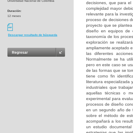
Universidad Nacional de Colombia
decisiones, que para el
complejidad mayor debi
Duración:
relevante para la investi
12 meses
proceso de decisiones du
proyecto que se plantea 
diseño en equipos de e
Descargar resultado de búsqueda
taxonomía de los proces
exploración se realizar
ampliamente aceptado en 
Regresar
las diferentes accione
Normalmente se ha utili
pero en este caso se us
de las formas que se to
tiene como fin identifi
literatura especializada
industriales que trabaj
aquellas técnicas o mé
experimental para evaluar
procesos de diseño conc
en un segundo año de t
sobre el método de estu
acompañará a los result
un estudio documental 
estrategias que las imp