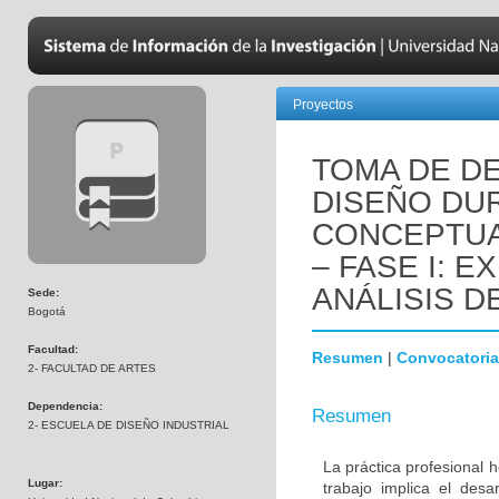
Proyectos
TOMA DE D
DISEÑO DUR
CONCEPTUA
– FASE I: E
ANÁLISIS 
Sede:
Bogotá
Facultad:
Resumen
|
Convocatoria
2- FACULTAD DE ARTES
Dependencia:
Resumen
2- ESCUELA DE DISEÑO INDUSTRIAL
La práctica profesional 
Lugar:
trabajo implica el desa