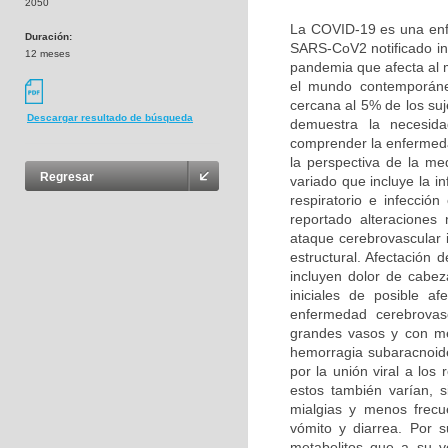
2050
La COVID-19 es una enf
Duración:
SARS-CoV2 notificado in
12 meses
pandemia que afecta al
el mundo contemporáneo
cercana al 5% de los suj
Descargar resultado de búsqueda
demuestra la necesida
comprender la enfermeda
la perspectiva de la me
Regresar
variado que incluye la in
respiratorio e infección
reportado alteraciones
ataque cerebrovascular i
estructural. Afectación 
incluyen dolor de cabez
iniciales de posible a
enfermedad cerebrovasc
grandes vasos y con me
hemorragia subaracnoid
por la unión viral a lo
estos también varían, s
mialgias y menos frecue
vómito y diarrea. Por 
metabolitos que a su v