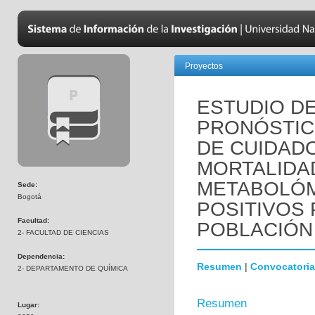
Proyectos
ESTUDIO D
PRONÓSTIC
DE CUIDADO
MORTALIDAD
METABOLÓM
Sede:
Bogotá
POSITIVOS 
Facultad:
POBLACIÓN
2- FACULTAD DE CIENCIAS
Dependencia:
Resumen
|
Convocatoria
2- DEPARTAMENTO DE QUÍMICA
Resumen
Lugar: