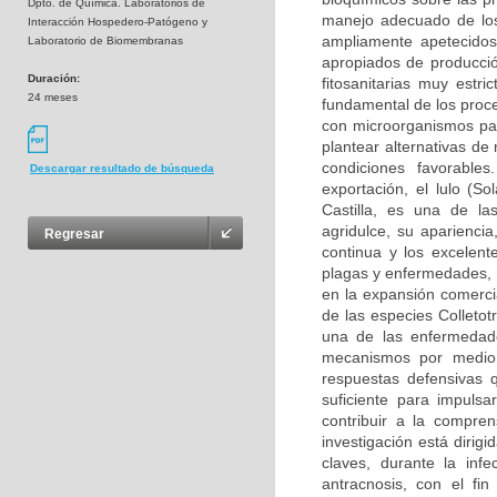
Dpto. de Química. Laboratorios de
manejo adecuado de los 
Interacción Hospedero-Patógeno y
ampliamente apetecidos
Laboratorio de Biomembranas
apropiados de producció
Duración:
fitosanitarias muy estr
24 meses
fundamental de los proce
con microorganismos pat
plantear alternativas d
condiciones favorable
Descargar resultado de búsqueda
exportación, el lulo (S
Castilla, es una de la
agridulce, su apariencia
Regresar
continua y los excelent
plagas y enfermedades, e
en la expansión comercia
de las especies Colleto
una de las enfermedade
mecanismos por medio 
respuestas defensivas q
suficiente para impulsa
contribuir a la compre
investigación está dirig
claves, durante la inf
antracnosis, con el fi