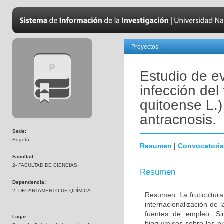
Proyectos
Estudio de e
infección del
quitoense L.)
antracnosis.
Sede:
Bogotá
Resumen
|
Convocatoria
Facultad:
2- FACULTAD DE CIENCIAS
Resumen
Dependencia:
2- DEPARTAMENTO DE QUÍMICA
Resumen: La fruticultura
internacionalización de
fuentes de empleo. Si
Lugar:
bioquímicos sobre las pr