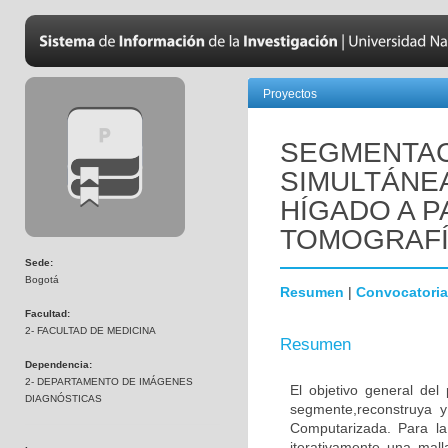
Proyectos
SEGMENTAC
SIMULTÁNE
HÍGADO A P
TOMOGRAFÍ
Sede:
Bogotá
Resumen
|
Convocatoria
Facultad:
2- FACULTAD DE MEDICINA
Resumen
Dependencia:
2- DEPARTAMENTO DE IMÁGENES
El objetivo general de
DIAGNÓSTICAS
segmente,reconstruya 
Computarizada. Para l
iterativamente una mall