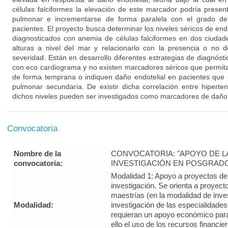
células falciformes la elevación de este marcador podría present
pulmonar e incrementarse de forma paralela con el grado de
pacientes. El proyecto busca determinar los niveles séricos de end
diagnosticados con anemia de células falciformes en dos ciudad
alturas a nivel del mar y relacionarlo con la presencia o no 
severidad. Están en desarrollo diferentes estrategias de diagnóst
con eco cardiograma y no existen marcadores séricos que permita
de forma temprana o indiquen daño endotelial en pacientes que 
pulmonar secundaria. De existir dicha correlación entre hipert
dichos niveles pueden ser investigados como marcadores de daño 
Convocatoria
Nombre de la
CONVOCATORIA: "APOYO DE LA 
convocatoria:
INVESTIGACIÓN EN POSGRADO
Modalidad 1: Apoyo a proyectos de 
investigación. Se orienta a proyect
maestrías (en la modalidad de inves
Modalidad:
investigación de las especialidades
requieran un apoyo económico para
ello el uso de los recursos financ