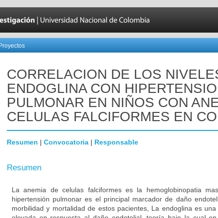
Proyectos
CORRELACION DE LOS NIVELE
ENDOGLINA CON HIPERTENSI
PULMONAR EN NIÑOS CON ANE
CELULAS FALCIFORMES EN C
Resumen
|
Convocatoria
|
Responsable
Resumen
La anemia de celulas falciformes es la hemoglobinopatia ma
hipertensión pulmonar es el principal marcador de daño endotel
morbilidad y mortalidad de estos pacientes, La endoglina es un
elevada en respuesta al daño endotelial, teoría bajo la cual e