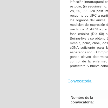
infección intratraqueal c
estudio; (ii) seguimiento
28, 60, 90, 120 post in
recuento de UFC a parti
los órganos del animal 
medición de expresión 
medio de RT-PCR a parti
fase crónica (Día 60) 
Beijing-like y se obtend
mmpl7, pcnA, choD, dosR
cDNA suficiente para l
esperados son: i Comproba
genes claves determinan
control de la enfermed
protectora, v nuevo cono
Convocatoria
Nombre de la
convocatoria: