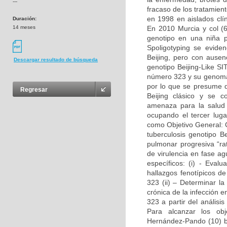
---
fracaso de los tratamien
en 1998 en aislados clí
Duración:
14 meses
En 2010 Murcia y col (
genotipo en una niña p
Spoligotyping se evide
Beijing, pero con ausen
Descargar resultado de búsqueda
genotipo Beijing-Like SI
número 323 y su genoma
por lo que se presume q
Regresar
Beijing clásico y se 
amenaza para la salud 
ocupando el tercer lug
como Objetivo General: C
tuberculosis genotipo Be
pulmonar progresiva “ra
de virulencia en fase a
específicos: (i) - Eval
hallazgos fenotípicos de
323 (ii) – Determinar l
crónica de la infección 
323 a partir del anális
Para alcanzar los obj
Hernández-Pando (10) br