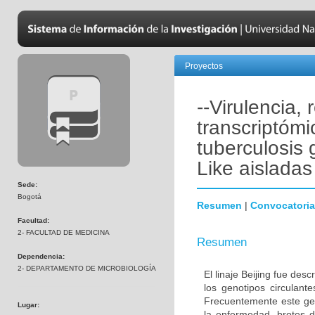
Proyectos
--Virulencia,
transcriptóm
tuberculosis 
Like aislada
Sede:
Bogotá
Resumen
|
Convocatoria
Facultad:
2- FACULTAD DE MEDICINA
Resumen
Dependencia:
2- DEPARTAMENTO DE MICROBIOLOGÍA
El linaje Beijing fue des
los genotipos circulant
Frecuentemente este gen
Lugar:
la enfermedad, brotes d