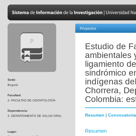
Proyectos
Estudio de Fa
ambientales 
ligamiento de
sindrómico e
indígenas del
Sede:
Bogotá
Chorrera, D
Facultad:
Colombia: es
2- FACULTAD DE ODONTOLOGÍA
Dependencia:
Resumen
|
Convocatoria
2- DEPARTAMENTO DE SALUD ORAL
Resumen
Lugar: