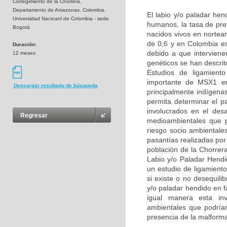
Corregimiento de la Chorrera,
Departamento de Amazonas, Colombia.
El labio y/o paladar he
Universidad Nacioanl de Colombia - sede
humanos, la tasa de pre
Bogotá
nacidos vivos en nortea
de 0,6 y en Colombia e
Duración:
debido a que interviene
12 meses
genéticos se han descri
Estudios de ligamient
importante de MSX1 en 
Descargar resultado de búsqueda
principalmente indígena
permita determinar el p
involucrados en el des
Regresar
medioambientales que p
riesgo socio ambientale
pasantías realizadas por
población de la Chorrer
Labio y/o Paladar Hend
un estudio de ligamient
si existe o no desequil
y/o paladar hendido en 
igual manera esta inve
ambientales que podrían 
presencia de la malform