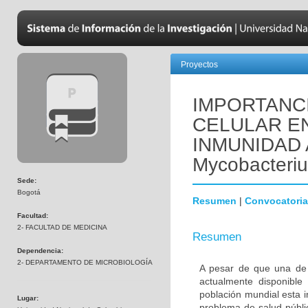
Proyectos
IMPORTANCI
CELULAR EN
INMUNIDAD 
Mycobacteriu
Sede:
Bogotá
Resumen
|
Convocatoria
Facultad:
2- FACULTAD DE MEDICINA
Resumen
Dependencia:
2- DEPARTAMENTO DE MICROBIOLOGÍA
A pesar de que una de
actualmente disponible 
población mundial esta 
Lugar:
problema de salud públi