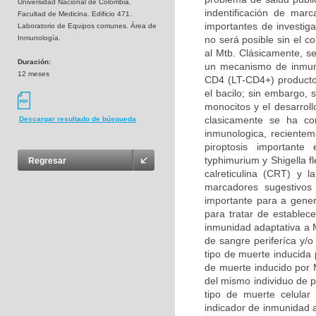
Universidad Nacional de Colombia.
indentificación de marc
Facultad de Medicina. Edificio 471.
importantes de investig
Laboratorio de Equipos comunes. Área de
Inmunología.
no será posible sin el 
al Mtb. Clásicamente, s
Duración:
un mecanismo de inmunid
12 meses
CD4 (LT-CD4+) productor
el bacilo; sin embargo, s
monocitos y el desarrol
clasicamente se ha co
Descargar resultado de búsqueda
inmunologica, recientem
piroptosis importante
typhimurium y Shigella f
Regresar
calreticulina (CRT) y 
marcadores sugestivos
importante para a gene
para tratar de establece
inmunidad adaptativa a M
de sangre periferíca y/
tipo de muerte inducida 
de muerte inducido por 
del mismo individuo de p
tipo de muerte celular
indicador de inmunidad a