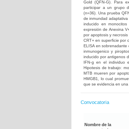
Gold (QFN-G). Para exp
participar a un grupo
(n=36). Una prueba QFN
de inmundad adaptativa a
inducido en monocitos 
expresión de Anexina V+
por apoptosis y necrosis
CRT+ en superficie por c
ELISA en sobrenadante d
inmunogenico y piroptos
inducido por antigenos d
IFN-g en el individuo 
Hipotesis de trabajo: 
MTB mueren por apoptosis
HMGB1, lo cual promuev
que se evidencia en un
Convocatoria
Nombre de la