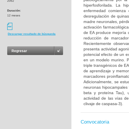
2062
hiperfosforilada. La h
enfermedad comienza c
Duración:
12 meses
desregulación de quinas
madre neuronales, pérdi
activación farmacológic
de EA produce mejoría c
Descargar resultado de búsqueda
reducción de marcadore
Recientemente observa
presenta actividad agoni
Regresar
potencial efecto de un e
en un modelo murino. Pa
triple transgénicos de E
de aprendizaje y memor
marcadores proinflamato
Adicionalmente, se estud
neuronas hipocampales f
beta y proteína Tau), 
actividad de las vías d
clivaje de caspasa-3).
Convocatoria