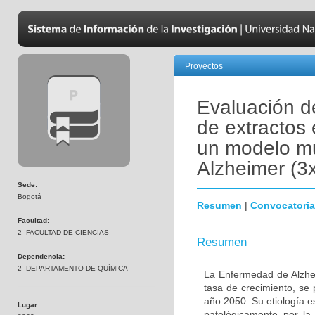
Proyectos
Evaluación de
de extractos
un modelo mu
Alzheimer (3
Sede:
Bogotá
Resumen
|
Convocatoria
Facultad:
2- FACULTAD DE CIENCIAS
Resumen
Dependencia:
2- DEPARTAMENTO DE QUÍMICA
La Enfermedad de Alzhe
tasa de crecimiento, se
año 2050. Su etiología e
Lugar:
patológicamente por la