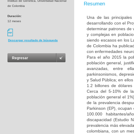
Instituo de Genética, Universidad Nacional
Resumen
de Colombia
Duración:
Una de las principales
12 meses
desarrollando con el Pr
determinar patrones de
y complejas en poblacio
siendo escasos en los L
Descargar resultado de búsqueda
de Colombia ha publicad
con enfermedades neuro
Para el año 2015 la po
Regresar
población general, justi
avanzadas, entre ell
parkinsonismos, depresió
y Salud Pública; en ello
1.2 billones de dólare
Cerca del 5-10% de la
población general el 1%
de la prevalencia desp
Parkinson (EP), ocupan 
100.000 habitantes/añ
discapacidad (Estudio 
prevalencia más elevada 
colombiana, con un mest