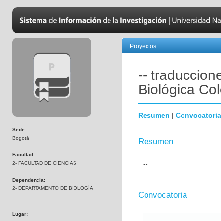
Proyectos
-- traduccion
Biológica Co
Resumen
|
Convocatoria
Sede:
Bogotá
Resumen
Facultad:
--
2- FACULTAD DE CIENCIAS
Dependencia:
2- DEPARTAMENTO DE BIOLOGÍA
Convocatoria
Lugar: