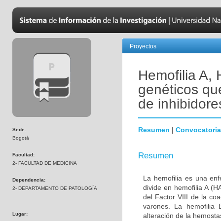
Proyectos
Hemofilia A, 
genéticos qu
de inhibidore
Resumen
|
Convocatoria
Sede:
Bogotá
Resumen
Facultad:
2- FACULTAD DE MEDICINA
La hemofilia es una en
Dependencia:
divide en hemofilia A (
2- DEPARTAMENTO DE PATOLOGÍA
del Factor VIII de la c
varones. La hemofilia 
Lugar:
alteración de la hemost