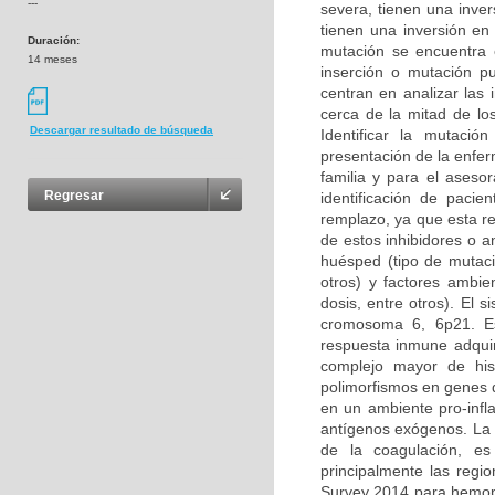
---
severa, tienen una inver
tienen una inversión en
Duración:
mutación se encuentra 
14 meses
inserción o mutación p
centran en analizar las 
cerca de la mitad de lo
Descargar resultado de búsqueda
Identificar la mutaci
presentación de la enfe
familia y para el asesor
Regresar
identificación de pacie
remplazo, ya que esta re
de estos inhibidores o a
huésped (tipo de mutació
otros) y factores ambien
dosis, entre otros). El
cromosoma 6, 6p21. Es
respuesta inmune adquir
complejo mayor de hist
polimorfismos en genes 
en un ambiente pro-infl
antígenos exógenos. La 
de la coagulación, es
principalmente las regi
Survey 2014 para hemoph