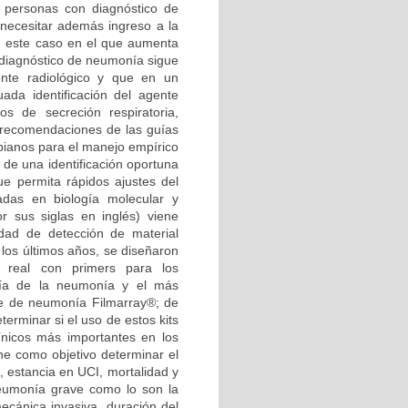
 personas con diagnóstico de
 necesitar además ingreso a la
n este caso en el que aumenta
l diagnóstico de neumonía sigue
nte radiológico y que en un
da identificación del agente
s de secreción respiratoria,
 recomendaciones de las guías
obianos para el manejo empírico
 de una identificación oportuna
e permita rápidos ajustes del
adas en biología molecular y
 sus siglas en inglés) viene
idad de detección de material
 los últimos años, se diseñaron
o real con primers para los
gía de la neumonía y el más
ple de neumonía Filmarray®; de
terminar si el uso de estos kits
ínicos más importantes en los
ne como objetivo determinar el
, estancia en UCI, mortalidad y
neumonía grave como lo son la
mecánica invasiva, duración del