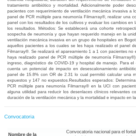
tratamiento antibiótico y mortalidad. Adicionalmente poder descr
pacientes con requerimiento de ventilación mecánica invasiva a l
panel de PCR múltiple para neumonía Filmarray®, realizar una cor
panel con los resultados de los cultivos y evaluar los cambios en l
los resultados. Métodos: Se establecerá una cohorte retrospec
sospecha de neumonía y que hayan requerido manejo en la unid
ventilación mecánica invasiva en un grupo de hospitales en Bogot
aquellos pacientes a los cuales se les haya realizado el panel
Filmarray®. Se realizará el apareamiento 1 a 1 con pacientes no 
haya realizado panel de PCR múltiple de neumonía Filmarray®)
ingreso, diagnóstico de COVID-19 y hospital de manejo. Para el
cuenta un potencial de impacto en desescalonamiento antibiótic
panel de 15.8% con OR de 2.31 lo cual permitió calcular una 
expuestos y 147 no expuestos.Resultados esperados: Determinar 
PCR múltiple para neumonía Filmarray® en la UCI con pacien
alguna utilidad para reducir los desenlaces clínicos relevantes co
duración de la ventilación mecánica y la mortalidad e impacto en las
Convocatoria
Convocatoria nacional para el forta
Nombre de la