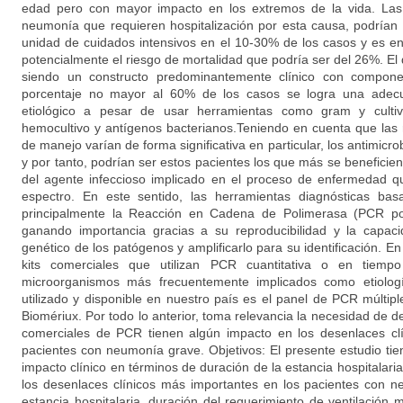
edad pero con mayor impacto en los extremos de la vida. Las
neumonía que requieren hospitalización por esta causa, podrían
unidad de cuidados intensivos en el 10-30% de los casos y es e
potencialmente el riesgo de mortalidad que podría ser del 26%. E
siendo un constructo predominantemente clínico con compone
porcentaje no mayor al 60% de los casos se logra una adecua
etiológico a pesar de usar herramientas como gram y cultivo
hemocultivo y antígenos bacterianos.Teniendo en cuenta que las
de manejo varían de forma significativa en particular, los antimicr
y por tanto, podrían ser estos pacientes los que más se beneficien
del agente infeccioso implicado en el proceso de enfermedad qu
espectro. En este sentido, las herramientas diagnósticas bas
principalmente la Reacción en Cadena de Polimerasa (PCR por
ganando importancia gracias a su reproducibilidad y la capac
genético de los patógenos y amplificarlo para su identificación. En
kits comerciales que utilizan PCR cuantitativa o en tiemp
microorganismos más frecuentemente implicados como etiolo
utilizado y disponible en nuestro país es el panel de PCR múlti
Biomériux. Por todo lo anterior, toma relevancia la necesidad de de
comerciales de PCR tienen algún impacto en los desenlaces cl
pacientes con neumonía grave. Objetivos: El presente estudio tie
impacto clínico en términos de duración de la estancia hospitalaria
los desenlaces clínicos más importantes en los pacientes con 
estancia hospitalaria, duración del requerimiento de ventilación 